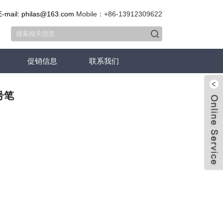
E-mail: philas@163.com
Mobile：+86-13912309622
促销信息
联系我们
号笔