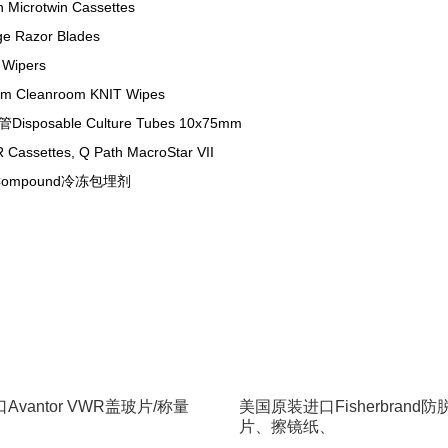
 Microtwin Cassettes
ge Razor Blades
 Wipers
m Cleanroom KNIT Wipes
Disposable Culture Tubes 10x75mm
管
Cassettes, Q Path MacroStar VII
 Compound
冷冻包埋剂
vantor VWR盖玻片/称量
美国原装进口Fisherbrand
记
片、擦镜纸、