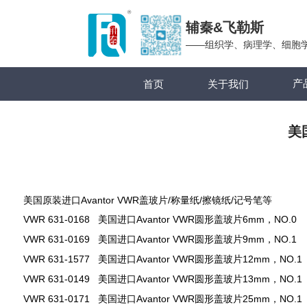
辅秦&飞勒斯
——组织学、病理学、细胞
产
首页
关于我们
美
美国原装进口Avantor VWR盖玻片/称量纸/擦镜纸/记号笔等
VWR 631-0168
Avantor VWR
6mm
NO.0
美国进口
圆形盖玻片
，
VWR 631-0169
Avantor VWR
9mm
NO.1
美国进口
圆形盖玻片
，
VWR 631-1577
Avantor VWR
12mm
NO.1
美国进口
圆形盖玻片
，
VWR 631-0149
Avantor VWR
13mm
NO.1
美国进口
圆形盖玻片
，
VWR 631-0171
Avantor VWR
25mm
NO.1
美国进口
圆形盖玻片
，