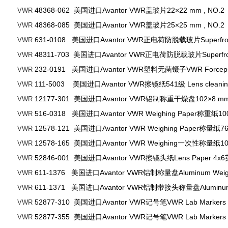
48368-062
Avantor VWR
22×22 mm , NO.2
VWR
美国进口
盖玻片
48368-085
Avantor VWR
25×25 mm , NO.2
VWR
美国进口
盖玻片
631-0108
Avantor VWR
Superfro
VWR
美国进口
正电荷防脱载玻片
48311-703
Avantor VWR
Superfr
VWR
美国进口
正电荷防脱载玻片
232-0191
Avantor VWR
VWR Forceps
VWR
美国进口
塑料无菌镊子
111-5003
Avantor VWR
541
Lens cleani
VWR
美国进口
擦镜纸
级
12177-301
Avantor VWR
102×8 mm
VWR
美国进口
铝制称重干燥盘
516-0318
Avantor VWR Weighing Paper
10
VWR
美国进口
称重纸
12578-121
Avantor VWR Weighing Paper
7
VWR
美国进口
称量纸
12578-165
Avantor VWR Weighing
1
VWR
美国进口
一次性称量纸
52846-001
Avantor VWR
Lens Paper 4x6
VWR
美国进口
擦镜头纸
611-1376
Avantor VWR
Aluminum Weig
VWR
美国进口
铝制称量盘
611-1371
Avantor VWR
Aluminu
VWR
美国进口
铝制带接头称量盘
52877-310
Avantor VWR
VWR Lab Markers 
VWR
美国进口
记号笔
52877-355
Avantor VWR
VWR Lab Markers 
VWR
美国进口
记号笔