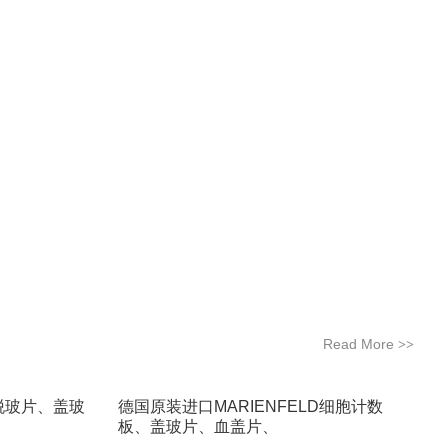
Read More
>>
防脱玻片、盖玻
德国原装进口MARIENFELD细胞计数
板、盖玻片、血盖片、